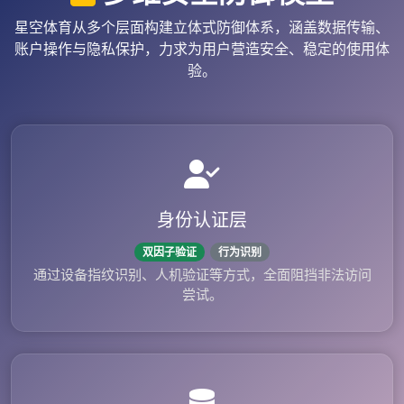
星空体育从多个层面构建立体式防御体系，涵盖数据传输、
账户操作与隐私保护，力求为用户营造安全、稳定的使用体
验。
身份认证层
双因子验证
行为识别
通过设备指纹识别、人机验证等方式，全面阻挡非法访问
尝试。