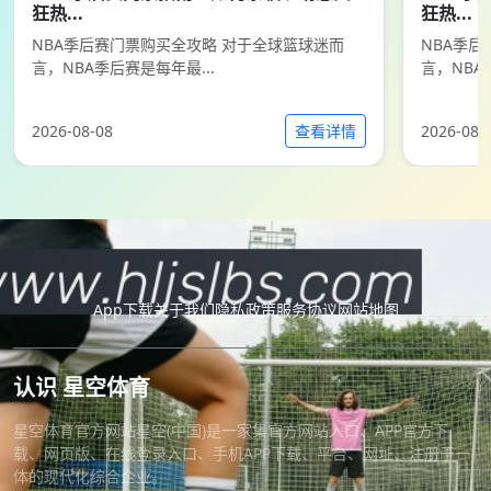
狂热...
狂热...
NBA季后赛门票购买全攻略 对于全球篮球迷而
NBA季
言，NBA季后赛是每年最...
言，NBA
2026-08-08
查看详情
2026-08-
App下载
关于我们
隐私政策
服务协议
网站地图
认识 星空体育
星空体育官方网站星空(中国)是一家集官方网站入口、APP官方下
载、网页版、在线登录入口、手机APP下载、平台、网址、注册于一
体的现代化综合企业。