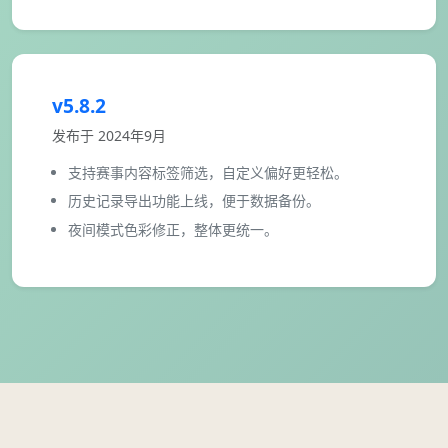
v5.8.2
发布于 2024年9月
支持赛事内容标签筛选，自定义偏好更轻松。
历史记录导出功能上线，便于数据备份。
夜间模式色彩修正，整体更统一。