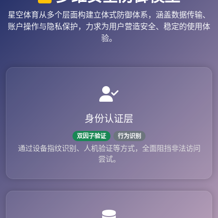
星空体育从多个层面构建立体式防御体系，涵盖数据传输、
账户操作与隐私保护，力求为用户营造安全、稳定的使用体
验。
身份认证层
双因子验证
行为识别
通过设备指纹识别、人机验证等方式，全面阻挡非法访问
尝试。