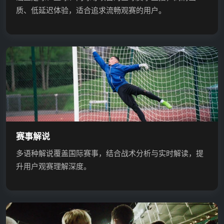
质、低延迟体验，适合追求流畅观赛的用户。
赛事解说
多语种解说覆盖国际赛事，结合战术分析与实时解读，提
升用户观赛理解深度。