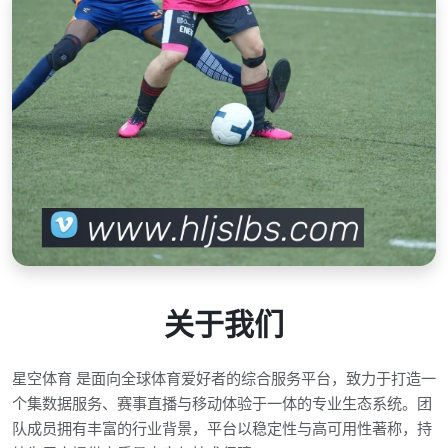
关于我们
星空体育 是面向全球体育爱好者的综合服务平台，致力于打造一
个集数据服务、赛事直播与移动体验于一体的专业生态系统。团
队成员拥有丰富的行业背景，平台以稳定性与高可用性著称，持