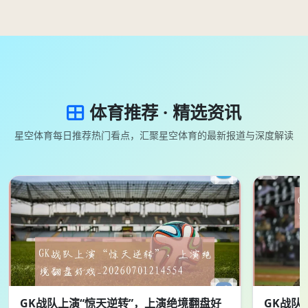
体育推荐 · 精选资讯
星空体育每日推荐热门看点，汇聚星空体育的最新报道与深度解读
GK战队上演“惊天逆转”，上演绝境翻盘好
GK战队