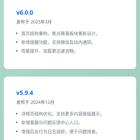
v6.0.0
发布于 2025年3月
首页结构重构，焦点赛事板块重新设计。
新增提醒功能，支持微信及站内通知。
性能提升，加载更迅速流畅。
v5.9.4
发布于 2024年12月
详情页结构优化，支持更多内容层级展示。
新增客服与问题反馈中心入口。
增强后台行为日志追踪，便于问题排查。