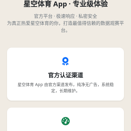
星空体育 App · 专业级体验
官方平台 · 极速响应 · 私密安全
为真正热爱星空体育的你，打造最值得信赖的数据观赛平
台。
官方认证渠道
星空体育 App 由官方渠道发布，纯净无广告，系统稳
定，长期维护。