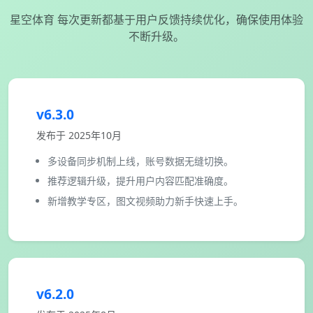
星空体育 每次更新都基于用户反馈持续优化，确保使用体验
不断升级。
v6.3.0
发布于 2025年10月
多设备同步机制上线，账号数据无缝切换。
推荐逻辑升级，提升用户内容匹配准确度。
新增教学专区，图文视频助力新手快速上手。
v6.2.0