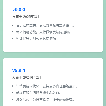
v6.0.0
发布于 2025年3月
首页结构重构，焦点赛事板块重新设计。
新增提醒功能，支持微信及站内通知。
性能提升，加载更迅速流畅。
v5.9.4
发布于 2024年12月
详情页结构优化，支持更多内容层级展示。
新增客服与问题反馈中心入口。
增强后台行为日志追踪，便于问题排查。