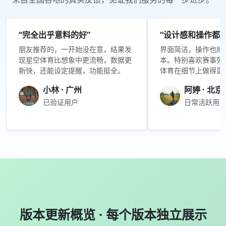
“完全出乎意料的好”
“设计感和操作都很
朋友推荐的，一开始没在意，结果发
界面简洁，操作也顺
现星空体育比想象中更流畅，数据更
本。特别喜欢赛事列
新快，还能设定提醒，功能挺全。
体育在细节上做得蛮
小林 · 广州
阿婷 · 北京
已验证用户
日常活跃用
版本更新概览 · 每个版本独立展示