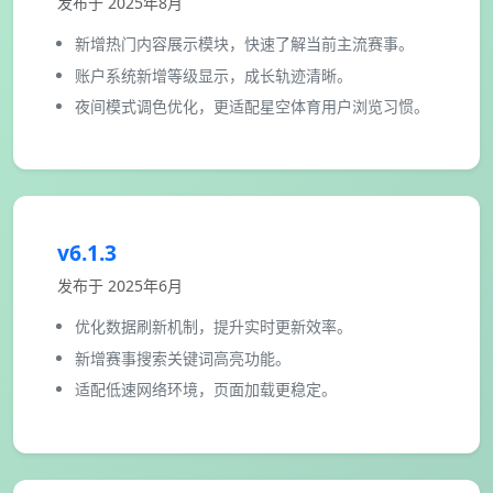
发布于 2025年8月
新增热门内容展示模块，快速了解当前主流赛事。
账户系统新增等级显示，成长轨迹清晰。
夜间模式调色优化，更适配星空体育用户浏览习惯。
v6.1.3
发布于 2025年6月
优化数据刷新机制，提升实时更新效率。
新增赛事搜索关键词高亮功能。
适配低速网络环境，页面加载更稳定。