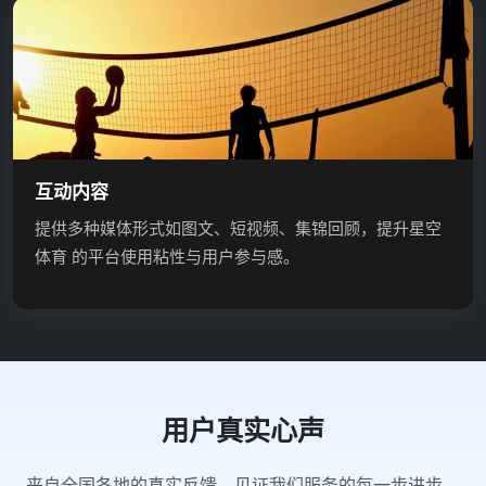
互动内容
提供多种媒体形式如图文、短视频、集锦回顾，提升星空
体育 的平台使用粘性与用户参与感。
用户真实心声
来自全国各地的真实反馈，见证我们服务的每一步进步。