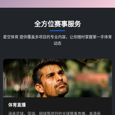
全方位赛事服务
星空体育 提供覆盖多项目的专业内容，让你随时掌握第一手体育
动态
体育直播
涵盖足球、篮球、网球等项目的全球赛事直播，高清画