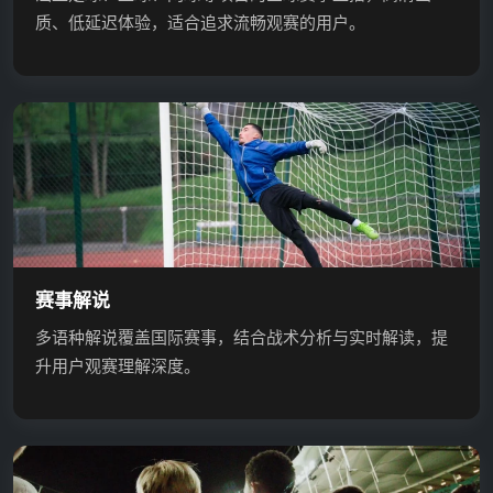
质、低延迟体验，适合追求流畅观赛的用户。
赛事解说
多语种解说覆盖国际赛事，结合战术分析与实时解读，提
升用户观赛理解深度。