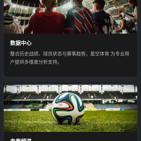
数据中心
整合历史战绩、球员状态与赛事趋势，星空体育 为专业用
户提供多维度分析支持。