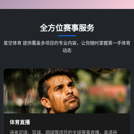
全方位赛事服务
星空体育 提供覆盖多项目的专业内容，让你随时掌握第一手体育
动态
体育直播
涵盖足球、篮球、网球等项目的全球赛事直播，高清画