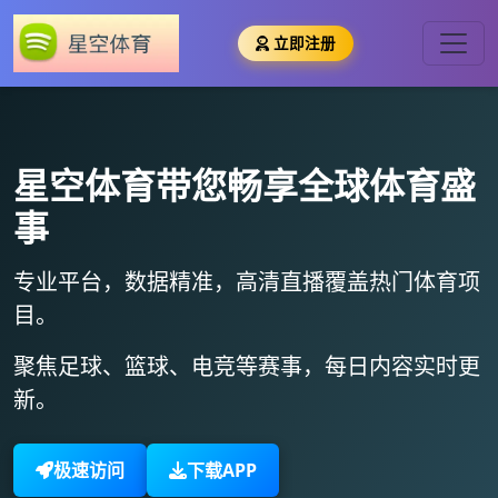
立即注册
星空体育
带您畅享全球体育盛
事
专业平台，数据精准，
高清直播
覆盖热门体育项
目。
聚焦足球、篮球、电竞等赛事，
每日内容实时更
新
。
极速访问
下载APP