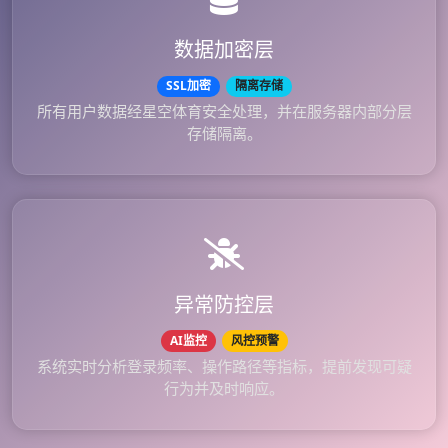
数据加密层
SSL加密
隔离存储
所有用户数据经星空体育安全处理，并在服务器内部分层
存储隔离。
异常防控层
AI监控
风控预警
系统实时分析登录频率、操作路径等指标，提前发现可疑
行为并及时响应。