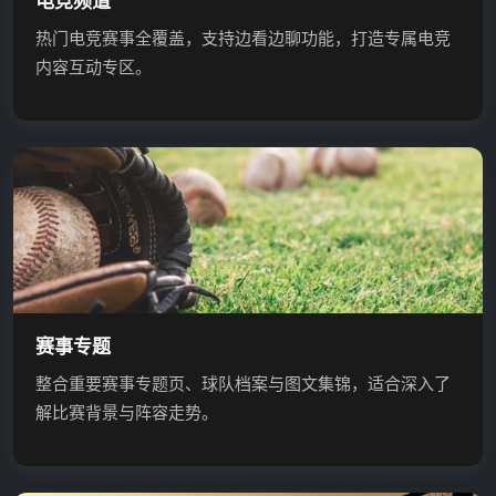
电竞频道
热门电竞赛事全覆盖，支持边看边聊功能，打造专属电竞
内容互动专区。
赛事专题
整合重要赛事专题页、球队档案与图文集锦，适合深入了
解比赛背景与阵容走势。