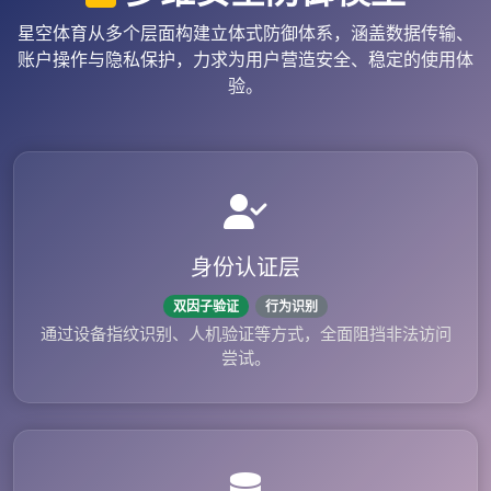
星空体育从多个层面构建立体式防御体系，涵盖数据传输、
账户操作与隐私保护，力求为用户营造安全、稳定的使用体
验。
身份认证层
双因子验证
行为识别
通过设备指纹识别、人机验证等方式，全面阻挡非法访问
尝试。