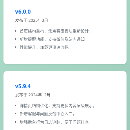
v6.0.0
发布于 2025年3月
首页结构重构，焦点赛事板块重新设计。
新增提醒功能，支持微信及站内通知。
性能提升，加载更迅速流畅。
v5.9.4
发布于 2024年12月
详情页结构优化，支持更多内容层级展示。
新增客服与问题反馈中心入口。
增强后台行为日志追踪，便于问题排查。