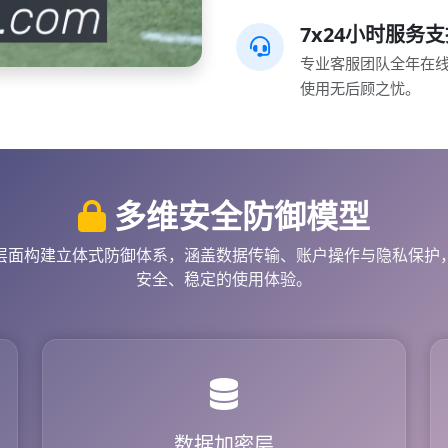
7x24小时服务
专业客服团队全年在
使用无后顾之忧。
多维安全防御模型
层面构建立体式防御体系，涵盖数据传输、账户操作与隐私保护
安全、稳定的使用体验。
数据加密层