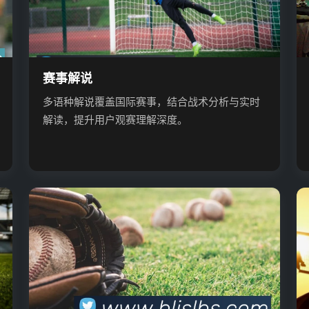
赛事解说
多语种解说覆盖国际赛事，结合战术分析与实时
解读，提升用户观赛理解深度。