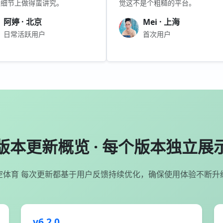
在细节上做得蛮讲究。
觉这不是个粗糙的平台。
阿婷 · 北京
Mei · 上海
日常活跃用户
首次用户
版本更新概览 · 每个版本独立展
空体育 每次更新都基于用户反馈持续优化，确保使用体验不断升
v6.2.0