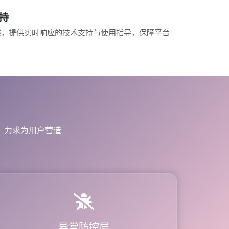
支持
线，提供实时响应的技术支持与使用指导，保障平台
，力求为用户营造
异常防控层