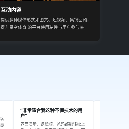
互动内容
提供多种媒体形式如图文、短视频、集锦回顾，
提升星空体育 的平台使用粘性与用户参与感。
“非常适合我这种不懂技术的用
“服务响应快
户”
，客
有问题联系客
界面清晰，逻辑顺，爸妈都能轻松上
能感
版本更新也稳