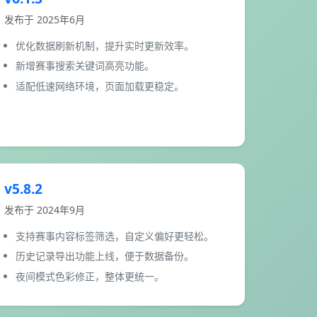
发布于 2025年6月
优化数据刷新机制，提升实时更新效率。
新增赛事搜索关键词高亮功能。
适配低速网络环境，页面加载更稳定。
v5.8.2
发布于 2024年9月
支持赛事内容标签筛选，自定义偏好更轻松。
历史记录导出功能上线，便于数据备份。
夜间模式色彩修正，整体更统一。