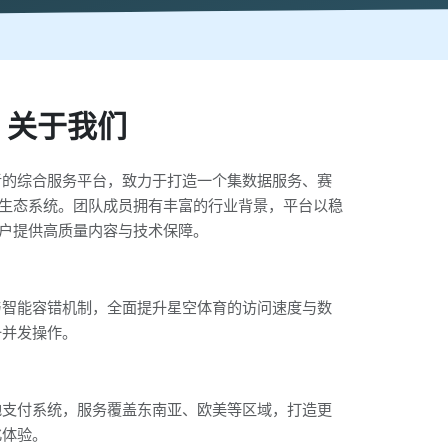
关于我们
者的综合服务平台，致力于打造一个集数据服务、赛
生态系统。团队成员拥有丰富的行业背景，平台以稳
户提供高质量内容与技术保障。
与智能容错机制，全面提升星空体育的访问速度与数
备并发操作。
地支付系统，服务覆盖东南亚、欧美等区域，打造更
化体验。