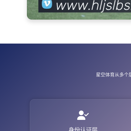
星空体育从多个
身份认证层