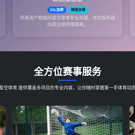
SSL加密
隔离存储
所有用户数据经星空体育安全处理，并在服务器
内部分层存储隔离。
全方位赛事服务
星空体育 提供覆盖多项目的专业内容，让你随时掌握第一手体育动