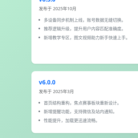
发布于 2025年10月
多设备同步机制上线，账号数据无缝切换。
推荐逻辑升级，提升用户内容匹配准确度。
新增教学专区，图文视频助力新手快速上手。
v6.0.0
发布于 2025年3月
首页结构重构，焦点赛事板块重新设计。
新增提醒功能，支持微信及站内通知。
性能提升，加载更迅速流畅。