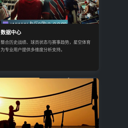
数据中心
整合历史战绩、球员状态与赛事趋势，星空体育
为专业用户提供多维度分析支持。