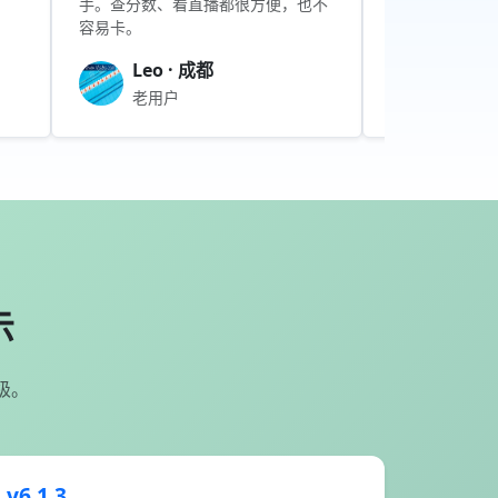
手。查分数、看直播都很方便，也不
化，日常用着
容易卡。
阿斌 ·
Leo · 成都
资深用
老用户
示
级。
v6.1.3