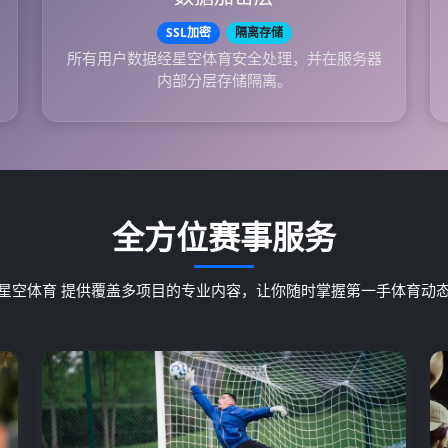
SSL加密
隔离存储
所有用户数据经星空体育安全处理，并在服务器
内部分层存储隔离。
全方位赛事服务
星空体育 提供覆盖多项目的专业内容，让你随时掌握第一手体育动