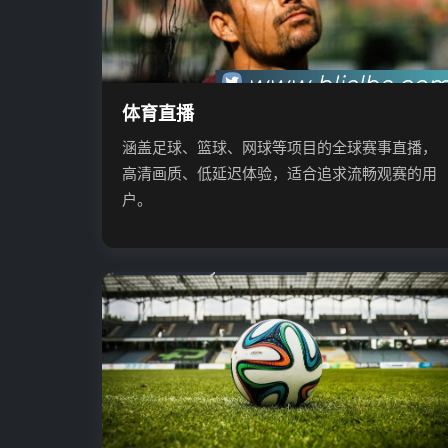
体育直播
涵盖足球、篮球、网球等项目的全球赛事直播，
高清画质、低延迟体验，适合追求流畅观赛的用
户。