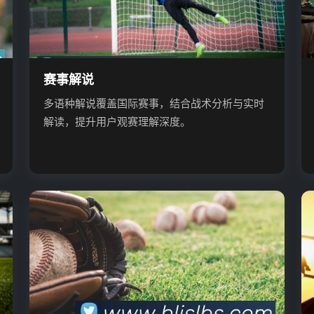
赛事解说
多语种解说覆盖国际赛事，结合战术分析与实时
解读，提升用户观赛理解深度。