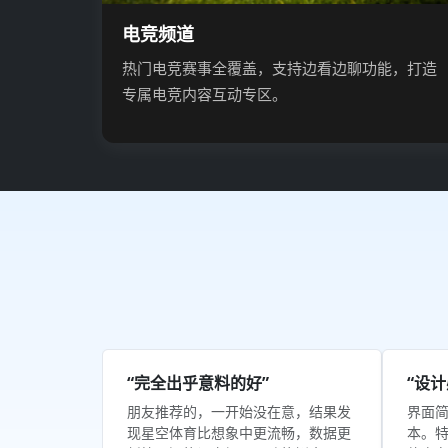
电竞频道
热门电竞赛事全覆盖，支持边看边聊功能，打造
专属电竞内容互动专区。
“完全出乎意料的好”
“设
朋友推荐的，一开始没在意，结果发
界面
现星空体育比想象中更流畅，数据更
本。