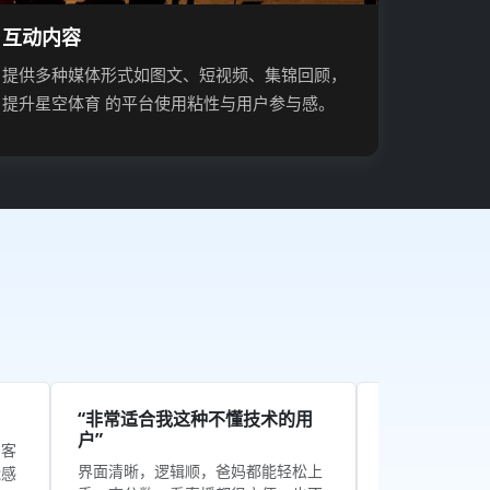
互动内容
提供多种媒体形式如图文、短视频、集锦回顾，
提升星空体育 的平台使用粘性与用户参与感。
“非常适合我这种不懂技术的用
“服务响应快
户”
，客
有问题联系客
界面清晰，逻辑顺，爸妈都能轻松上
能感
版本更新也稳