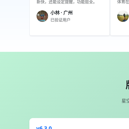
新快，还能设定提醒，功能挺全。
体育
小林 · 广州
已验证用户
星
v6.3.0