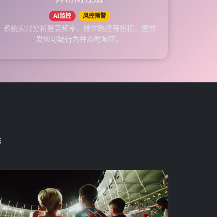
AI监控
风控预警
系统实时分析登录频率、操作路径等指标，提前
发现可疑行为并及时响应。
态