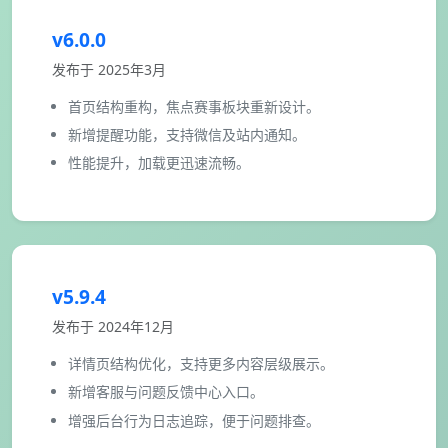
v6.0.0
发布于 2025年3月
首页结构重构，焦点赛事板块重新设计。
新增提醒功能，支持微信及站内通知。
性能提升，加载更迅速流畅。
v5.9.4
发布于 2024年12月
详情页结构优化，支持更多内容层级展示。
新增客服与问题反馈中心入口。
增强后台行为日志追踪，便于问题排查。