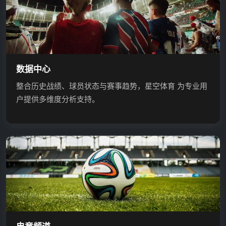
数据中心
整合历史战绩、球员状态与赛事趋势，星空体育 为专业用
户提供多维度分析支持。