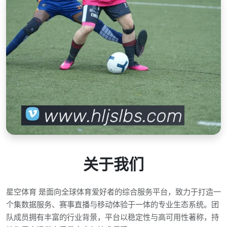
关于我们
星空体育 是面向全球体育爱好者的综合服务平台，致力于打造一
个集数据服务、赛事直播与移动体验于一体的专业生态系统。团
队成员拥有丰富的行业背景，平台以稳定性与高可用性著称，持