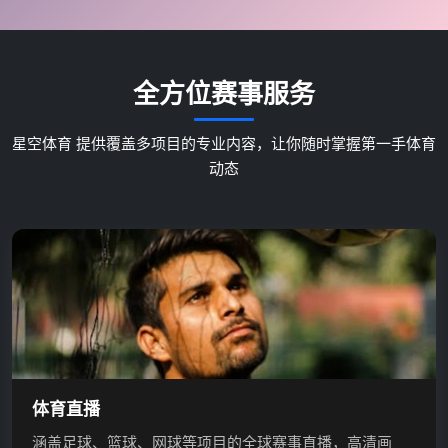
全方位赛事服务
星空体育 提供覆盖多项目的专业内容，让你随时掌握第一手体育
动态
体育直播
涵盖足球、篮球、网球等项目的全球赛事直播，高清画