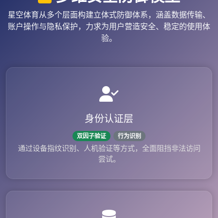
星空体育从多个层面构建立体式防御体系，涵盖数据传输、
账户操作与隐私保护，力求为用户营造安全、稳定的使用体
验。
身份认证层
双因子验证
行为识别
通过设备指纹识别、人机验证等方式，全面阻挡非法访问
尝试。